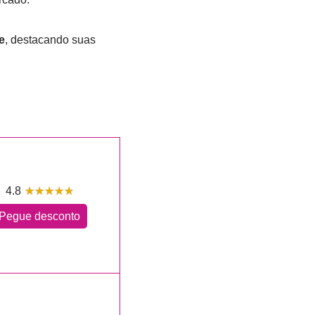
e
, destacando suas
4.8
☆
★
☆
★
☆
★
☆
★
☆
★
Pegue desconto