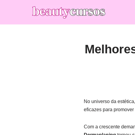
Pular
para
o
conteúdo
Melhores
No universo da estética
eficazes para promover
Com a crescente demand
Dermaplaning
tornou-s