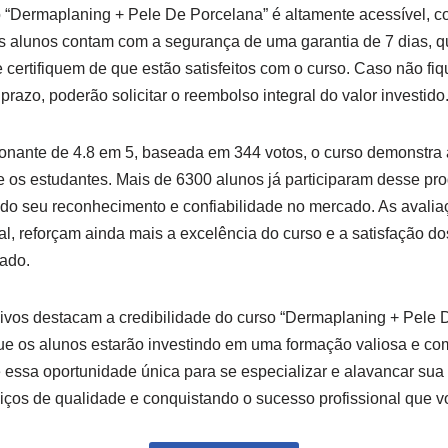
o “Dermaplaning + Pele De Porcelana” é altamente acessível, 
s alunos contam com a segurança de uma garantia de 7 dias, q
 certifiquem de que estão satisfeitos com o curso. Caso não fi
 prazo, poderão solicitar o reembolso integral do valor investido
nante de 4.8 em 5, baseada em 344 votos, o curso demonstra a
e os estudantes. Mais de 6300 alunos já participaram desse pr
do seu reconhecimento e confiabilidade no mercado. As avaliaç
l, reforçam ainda mais a excelência do curso e a satisfação do
ado.
vos destacam a credibilidade do curso “Dermaplaning + Pele 
ue os alunos estarão investindo em uma formação valiosa e co
essa oportunidade única para se especializar e alavancar sua 
iços de qualidade e conquistando o sucesso profissional que v