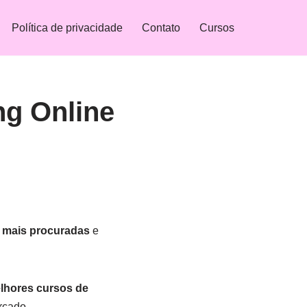
Política de privacidade
Contato
Cursos
ng Online
 mais procuradas
e
lhores cursos de
rcado.