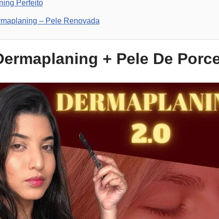
ing Perfeito
rmaplaning – Pele Renovada
Dermaplaning + Pele De Porc