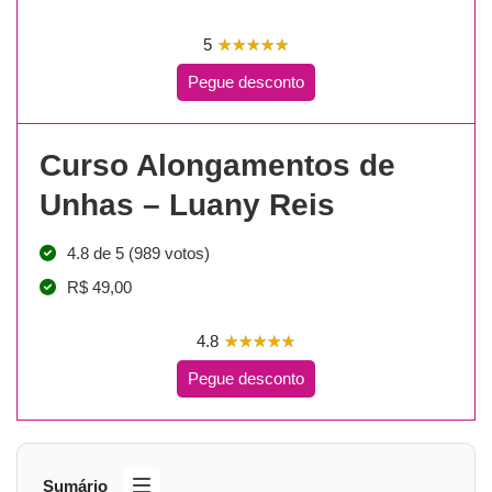
5
☆
★
☆
★
☆
★
☆
★
☆
★
Pegue desconto
Curso Alongamentos de
Unhas – Luany Reis
4.8 de 5 (989 votos)
R$ 49,00
4.8
☆
★
☆
★
☆
★
☆
★
☆
★
Pegue desconto
Sumário